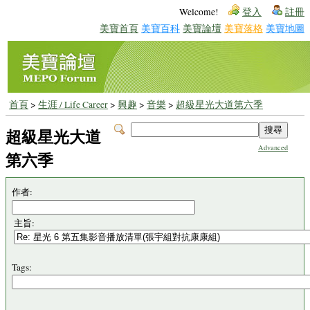
Welcome!
登入
註冊
美寶首頁
美寶百科
美寶論壇
美寶落格
美寶地圖
首頁
>
生涯 / Life Career
>
興趣
>
音樂
>
超級星光大道第六季
超級星光大道
Advanced
第六季
作者:
主旨:
Tags: