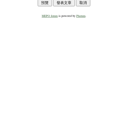
MEPO forum
is powered by
Phorum
.