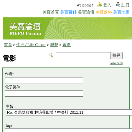
Welcome!
登入
註冊
美寶首頁
美寶百科
美寶論壇
美寶落格
美寶地圖
首頁
>
生涯 / Life Career
>
興趣
>
電影
電影
Advanced
作者:
電子郵件:
主旨:
Tags: