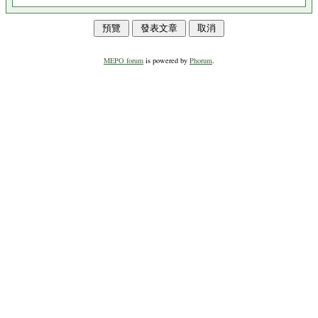
MEPO forum
is powered by
Phorum
.