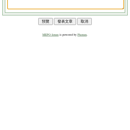
MEPO forum
is powered by
Phorum
.