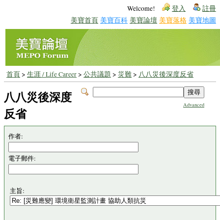
Welcome!
登入
註冊
美寶首頁
美寶百科
美寶論壇
美寶落格
美寶地圖
首頁
>
生涯 / Life Career
>
公共議題
>
災難
>
八八災後深度反省
八八災後深度
Advanced
反省
作者:
電子郵件:
主旨: