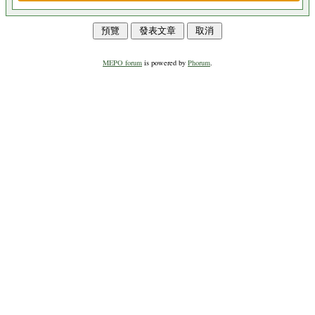
MEPO forum
is powered by
Phorum
.