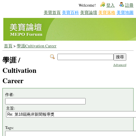
Welcome!
登入
註冊
美寶首頁
美寶百科
美寶論壇
美寶落格
美寶地圖
首頁
>
學涯∕Cultivation Career
學涯 /
Advanced
Cultivation
Career
作者:
主旨:
Tags: