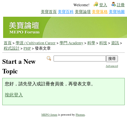
Welcome!
登入
註冊
美寶首頁
美寶百科
美寶論壇
美寶落格
美寶地圖
首頁
>
學涯 / Cultivation Career
>
學門 Academy
>
科學
>
科技
>
資訊
>
程式設計
>
PHP
> 發表文章
Start a New
Advanced
Topic
您好，請先登入或註冊會員後，再發表文章。
按此登入
MEPO forum
is powered by
Phorum
.