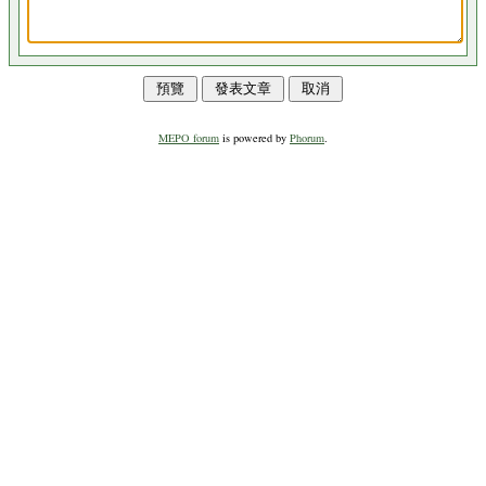
MEPO forum
is powered by
Phorum
.