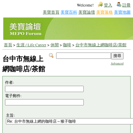
Welcome!
登入
註冊
美寶首頁
美寶百科
美寶論壇
美寶落格
美寶地圖
首頁
>
生涯 / Life Career
>
休閒
>
咖啡
>
台中市無線上網咖啡店/茶館
台中市無線上
Advanced
網咖啡店/茶館
作者:
電子郵件:
主旨: