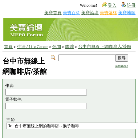
Welcome!
登入
註冊
美寶首頁
美寶百科
美寶論壇
美寶落格
美寶地圖
首頁
>
生涯 / Life Career
>
休閒
>
咖啡
>
台中市無線上網咖啡店/茶館
台中市無線上
Advanced
網咖啡店/茶館
作者:
電子郵件:
主旨: