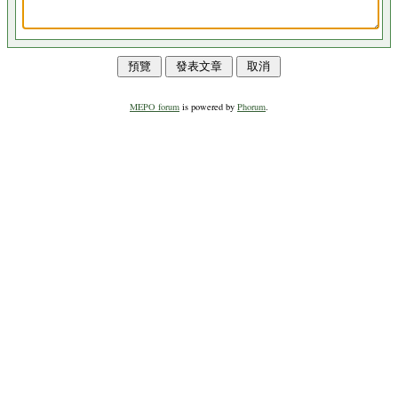
MEPO forum
is powered by
Phorum
.