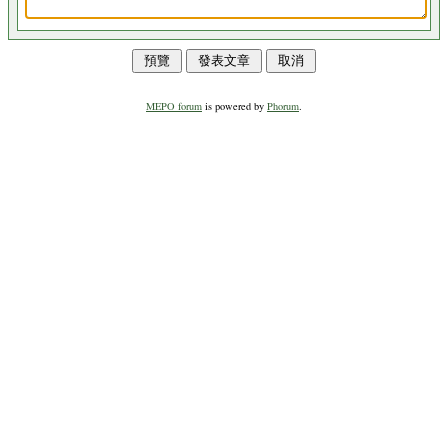
MEPO forum
is powered by
Phorum
.