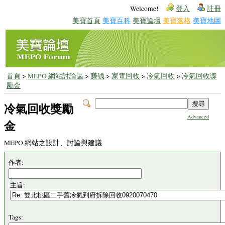
Welcome!
登入
註冊
美寶首頁
美寶百科
美寶論壇
美寶落格
美寶地圖
首頁
>
MEPO 網站討論區
>
赚钱
>
家電回收
>
冷氣回收
>
冷氣回收獎
勵金
冷氣回收獎勵
Advanced
金
MEPO 網站之設計、討論與建議
作者:
主旨:
Tags: