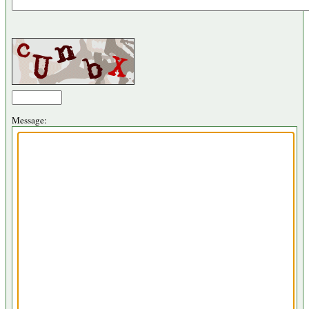
Message: