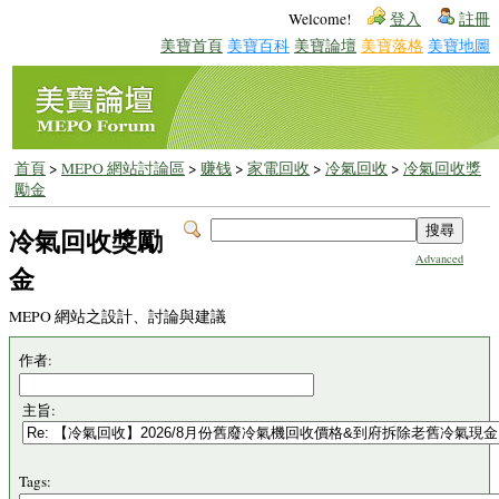
Welcome!
登入
註冊
美寶首頁
美寶百科
美寶論壇
美寶落格
美寶地圖
首頁
>
MEPO 網站討論區
>
赚钱
>
家電回收
>
冷氣回收
>
冷氣回收獎
勵金
冷氣回收獎勵
Advanced
金
MEPO 網站之設計、討論與建議
作者:
主旨:
Tags: