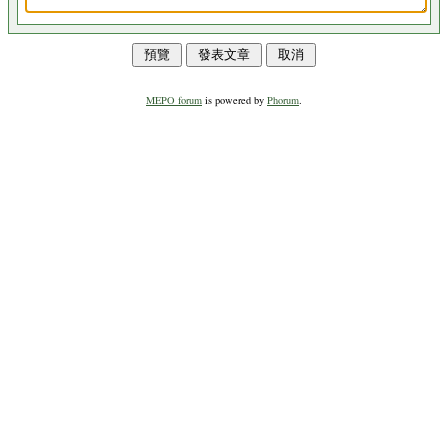
MEPO forum
is powered by
Phorum
.