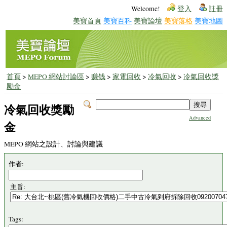
Welcome!
登入
註冊
美寶首頁
美寶百科
美寶論壇
美寶落格
美寶地圖
首頁
>
MEPO 網站討論區
>
赚钱
>
家電回收
>
冷氣回收
>
冷氣回收獎
勵金
冷氣回收獎勵
Advanced
金
MEPO 網站之設計、討論與建議
作者:
主旨:
Tags: