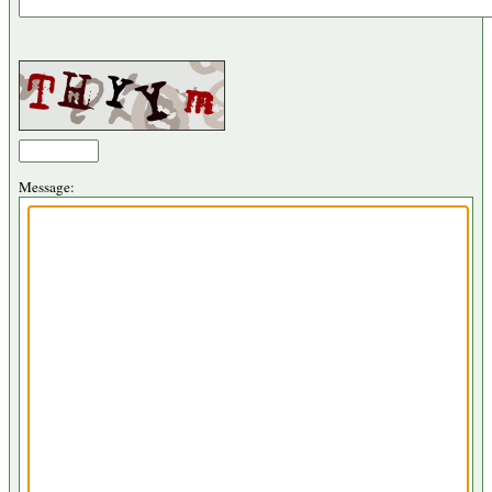
Message: