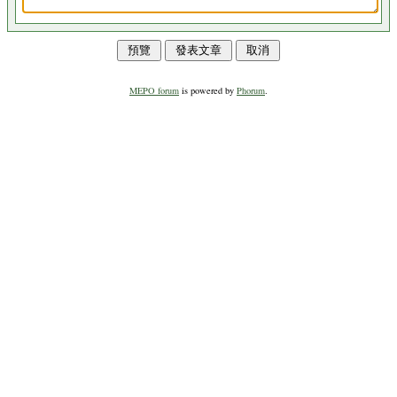
MEPO forum
is powered by
Phorum
.