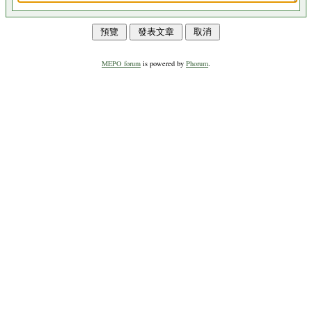
MEPO forum
is powered by
Phorum
.