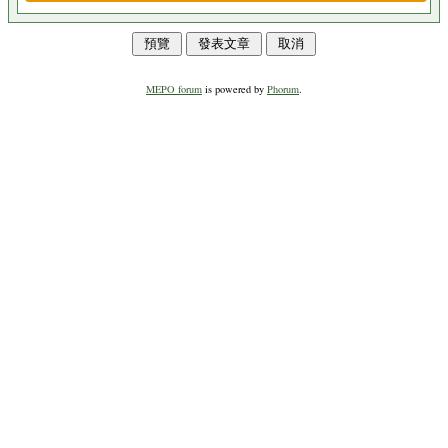
MEPO forum
is powered by
Phorum
.