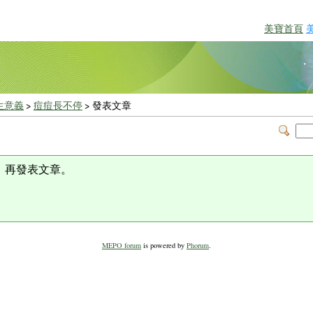
美寶首頁
生意義
>
痘痘長不停
> 發表文章
，再發表文章。
MEPO forum
is powered by
Phorum
.