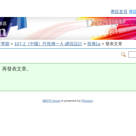
專區首頁
專
下學期
>
107-2《中國》竹視傳一Ａ-網頁設計
>
視傳1a
> 發表文章
，再發表文章。
MEPO forum
is powered by
Phorum
.