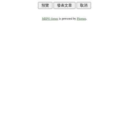
MEPO forum
is powered by
Phorum
.