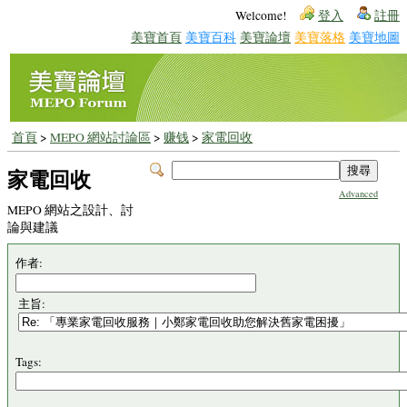
Welcome!
登入
註冊
美寶首頁
美寶百科
美寶論壇
美寶落格
美寶地圖
首頁
>
MEPO 網站討論區
>
赚钱
>
家電回收
家電回收
Advanced
MEPO 網站之設計、討
論與建議
作者:
主旨:
Tags: