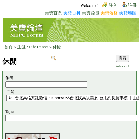
Welcome!
登入
註冊
美寶首頁
美寶百科
美寶論壇
美寶落格
美寶地圖
首頁
>
生涯 / Life Career
>
休閒
休閒
Advanced
作者:
主旨:
Tags: