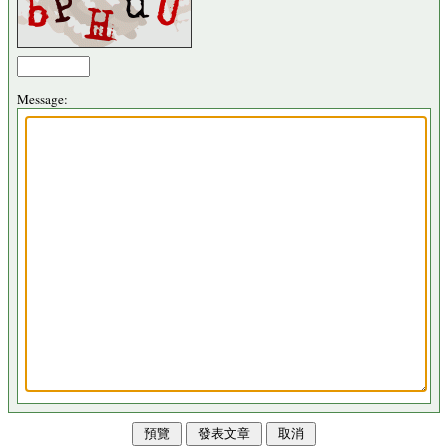
Message: