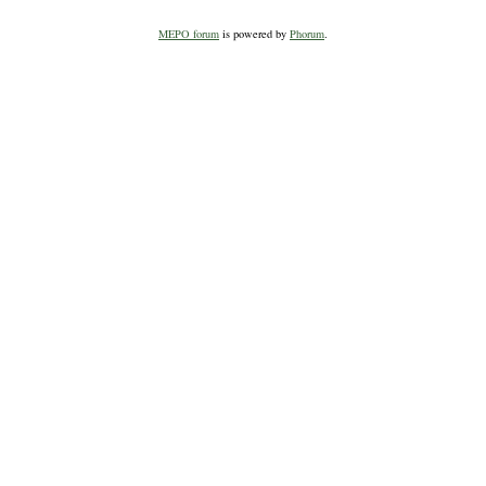
MEPO forum
is powered by
Phorum
.