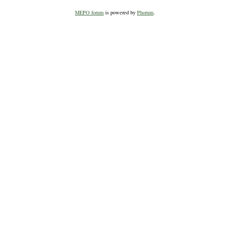
MEPO forum
is powered by
Phorum
.