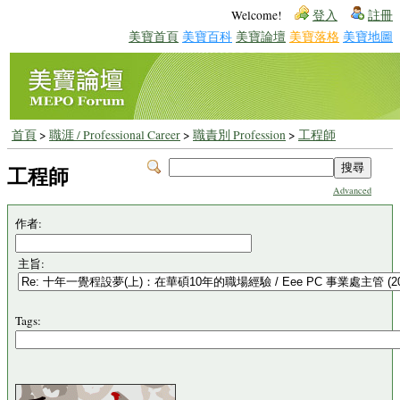
Welcome!
登入
註冊
美寶首頁
美寶百科
美寶論壇
美寶落格
美寶地圖
首頁
>
職涯 / Professional Career
>
職責別 Profession
>
工程師
工程師
Advanced
作者:
主旨:
Tags: