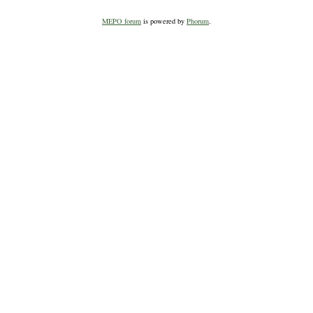
MEPO forum
is powered by
Phorum
.