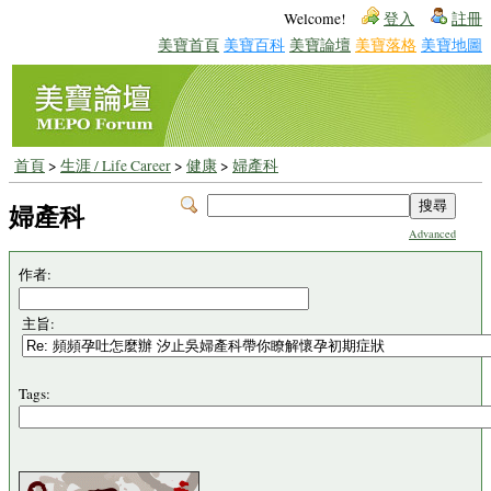
Welcome!
登入
註冊
美寶首頁
美寶百科
美寶論壇
美寶落格
美寶地圖
首頁
>
生涯 / Life Career
>
健康
>
婦產科
婦產科
Advanced
作者:
主旨:
Tags: