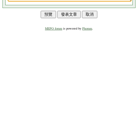
MEPO forum
is powered by
Phorum
.