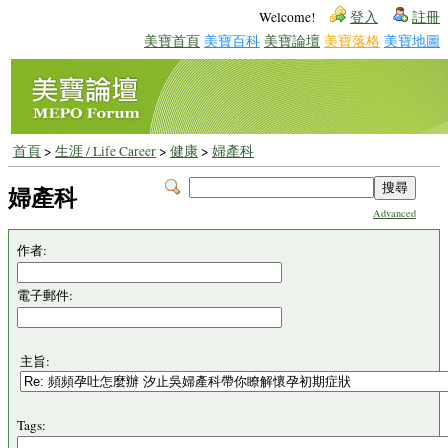
Welcome!
登入
註冊
美寶首頁
美寶百科
美寶論壇
美寶落格
美寶地圖
首頁
>
生涯 / Life Career
>
健康
>
婦產科
婦產科
Advanced
作者:
電子郵件:
主旨:
Tags: