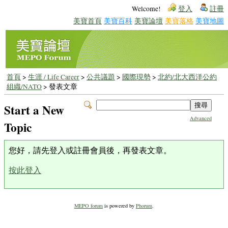
Welcome!
登入
註冊
美寶首頁
美寶百科
美寶論壇
美寶落格
美寶地圖
首頁
>
生涯 / Life Career
>
公共議題
>
國際現勢
>
北約/北大西洋公約
組織/NATO
> 發表文章
Start a New
Advanced
Topic
您好，請先登入或註冊會員後，再發表文章。
按此登入
MEPO forum
is powered by
Phorum
.