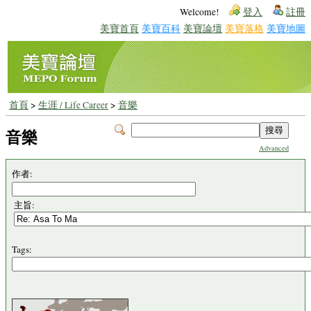
Welcome!
登入
註冊
美寶首頁
美寶百科
美寶論壇
美寶落格
美寶地圖
首頁
>
生涯 / Life Career
>
音樂
音樂
Advanced
作者:
主旨:
Tags: