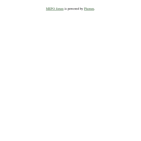
MEPO forum
is powered by
Phorum
.