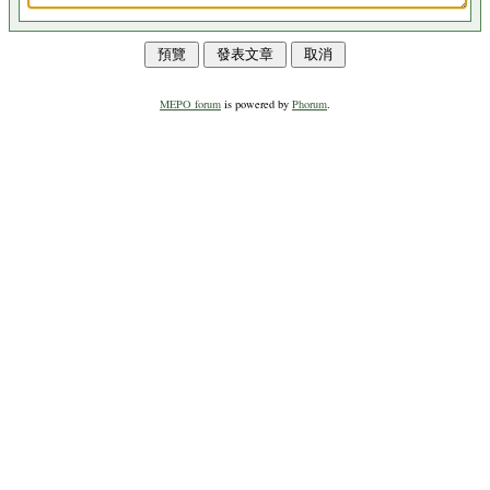
MEPO forum
is powered by
Phorum
.