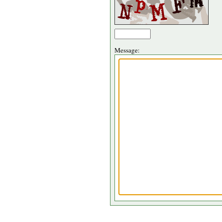
Message: