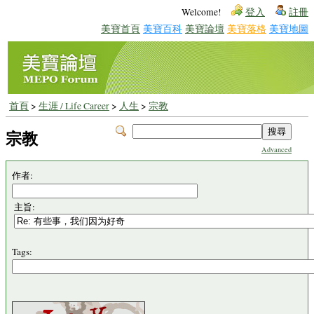
Welcome!
登入
註冊
美寶首頁
美寶百科
美寶論壇
美寶落格
美寶地圖
首頁
>
生涯 / Life Career
>
人生
>
宗教
宗教
Advanced
作者:
主旨:
Tags: