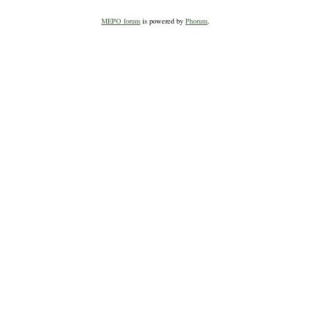
MEPO forum
is powered by
Phorum
.