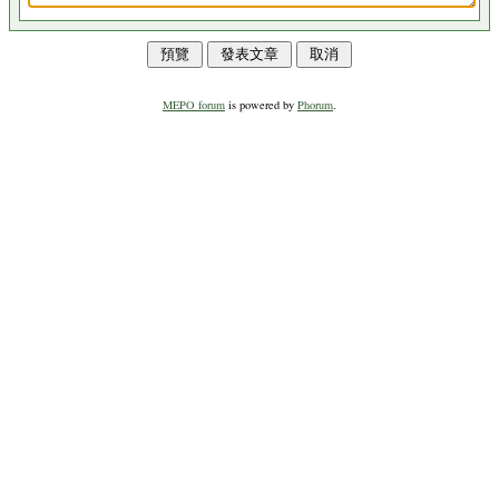
MEPO forum
is powered by
Phorum
.