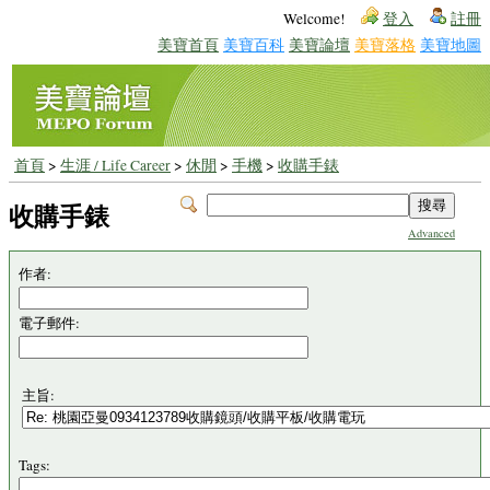
Welcome!
登入
註冊
美寶首頁
美寶百科
美寶論壇
美寶落格
美寶地圖
首頁
>
生涯 / Life Career
>
休閒
>
手機
>
收購手錶
收購手錶
Advanced
作者:
電子郵件:
主旨:
Tags: