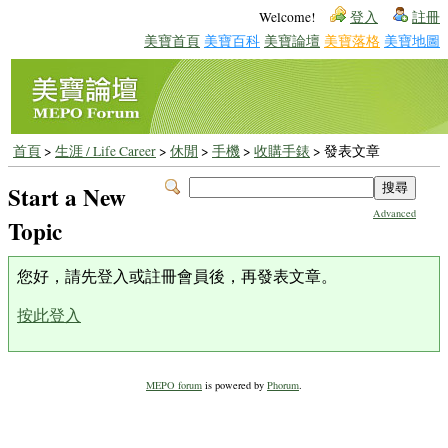
Welcome!
登入
註冊
美寶首頁
美寶百科
美寶論壇
美寶落格
美寶地圖
首頁
>
生涯 / Life Career
>
休閒
>
手機
>
收購手錶
> 發表文章
Start a New
Advanced
Topic
您好，請先登入或註冊會員後，再發表文章。
按此登入
MEPO forum
is powered by
Phorum
.