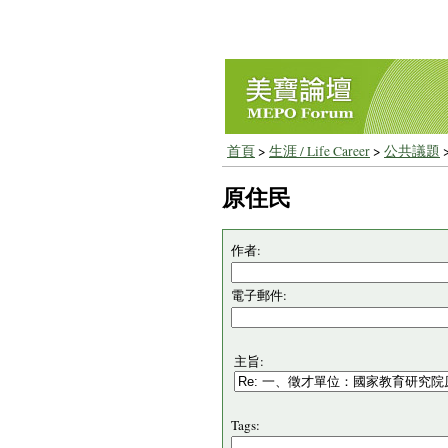
首頁
>
生涯 / Life Career
>
公共議題
原住民
作者:
電子郵件:
主旨:
Tags: