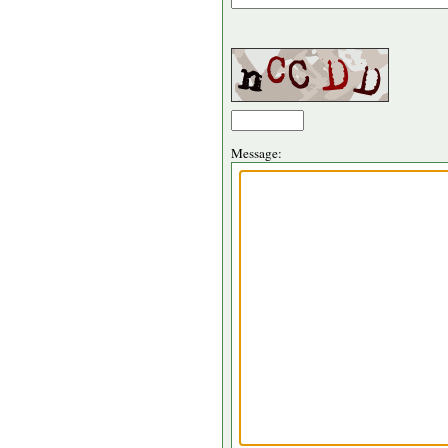
Message: