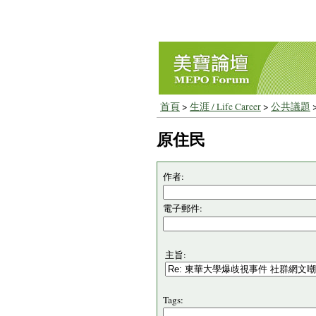
首頁
>
生涯 / Life Career
>
公共議題
原住民
作者:
電子郵件:
主旨:
Tags: