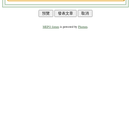
MEPO forum
is powered by
Phorum
.