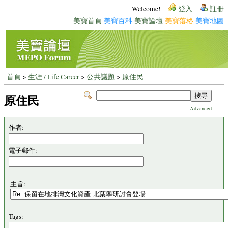
Welcome!
登入
註冊
美寶首頁
美寶百科
美寶論壇
美寶落格
美寶地圖
首頁
>
生涯 / Life Career
>
公共議題
>
原住民
原住民
Advanced
作者:
電子郵件:
主旨:
Tags: