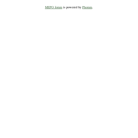
MEPO forum
is powered by
Phorum
.