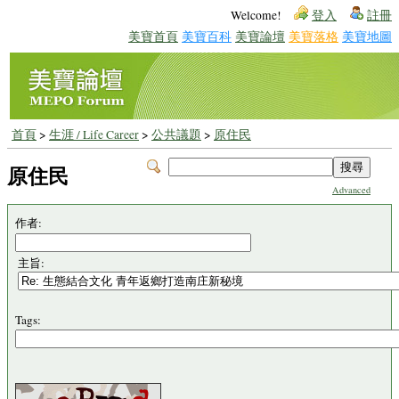
Welcome!
登入
註冊
美寶首頁
美寶百科
美寶論壇
美寶落格
美寶地圖
首頁
>
生涯 / Life Career
>
公共議題
>
原住民
原住民
Advanced
作者:
主旨:
Tags: