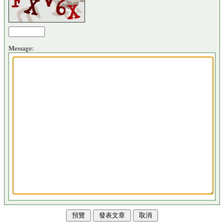
Message: