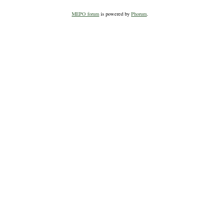
MEPO forum
is powered by
Phorum
.