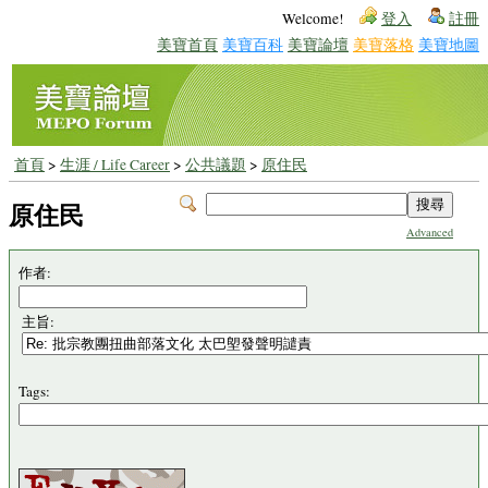
Welcome!
登入
註冊
美寶首頁
美寶百科
美寶論壇
美寶落格
美寶地圖
首頁
>
生涯 / Life Career
>
公共議題
>
原住民
原住民
Advanced
作者:
主旨:
Tags: