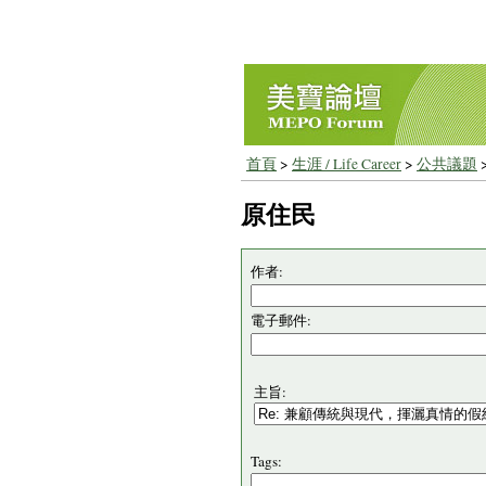
首頁
>
生涯 / Life Career
>
公共議題
原住民
作者:
電子郵件:
主旨:
Tags: