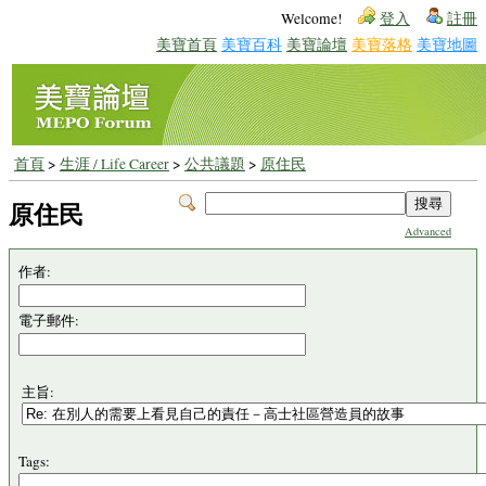
Welcome!
登入
註冊
美寶首頁
美寶百科
美寶論壇
美寶落格
美寶地圖
首頁
>
生涯 / Life Career
>
公共議題
>
原住民
原住民
Advanced
作者:
電子郵件:
主旨:
Tags: