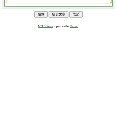
MEPO forum
is powered by
Phorum
.