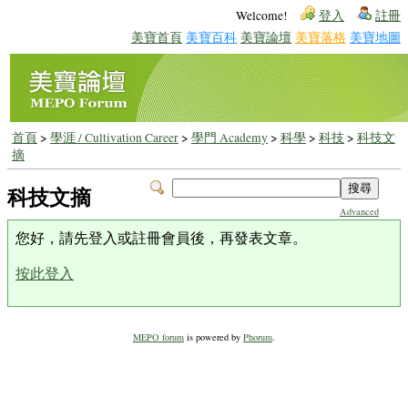
Welcome!
登入
註冊
美寶首頁
美寶百科
美寶論壇
美寶落格
美寶地圖
首頁
>
學涯 / Cultivation Career
>
學門 Academy
>
科學
>
科技
>
科技文
摘
科技文摘
Advanced
您好，請先登入或註冊會員後，再發表文章。
按此登入
MEPO forum
is powered by
Phorum
.