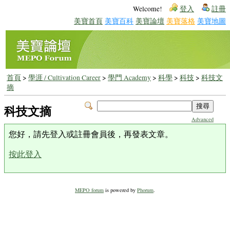
Welcome!
登入
註冊
美寶首頁
美寶百科
美寶論壇
美寶落格
美寶地圖
首頁
>
學涯 / Cultivation Career
>
學門 Academy
>
科學
>
科技
>
科技文
摘
科技文摘
Advanced
您好，請先登入或註冊會員後，再發表文章。
按此登入
MEPO forum
is powered by
Phorum
.