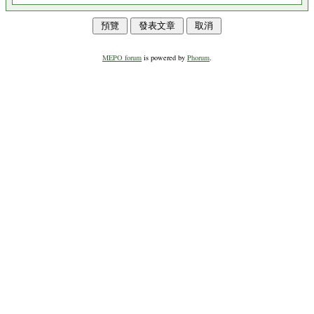
MEPO forum
is powered by
Phorum
.