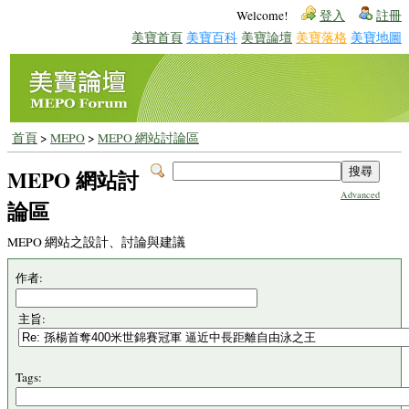
Welcome!
登入
註冊
美寶首頁
美寶百科
美寶論壇
美寶落格
美寶地圖
首頁
>
MEPO
>
MEPO 網站討論區
MEPO 網站討
Advanced
論區
MEPO 網站之設計、討論與建議
作者:
主旨:
Tags: