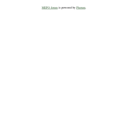
MEPO forum
is powered by
Phorum
.