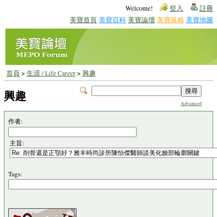
Welcome!
登入
註冊
美寶首頁
美寶百科
美寶論壇
美寶落格
美寶地圖
首頁
>
生涯 / Life Career
>
興趣
興趣
Advanced
作者:
主旨:
Tags: