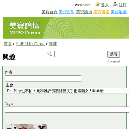
Welcome!
登入
註冊
美寶首頁
美寶百科
美寶論壇
美寶落格
美寶地圖
首頁
>
生涯 / Life Career
>
興趣
興趣
Advanced
作者:
主旨:
Tags: