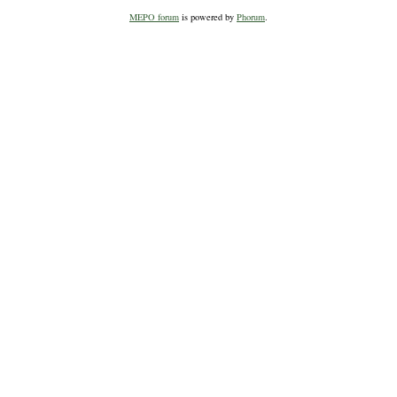
MEPO forum
is powered by
Phorum
.