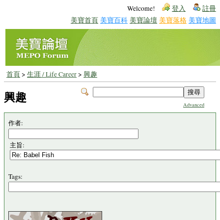
Welcome!
登入
註冊
美寶首頁
美寶百科
美寶論壇
美寶落格
美寶地圖
首頁
>
生涯 / Life Career
>
興趣
興趣
Advanced
作者:
主旨:
Tags: