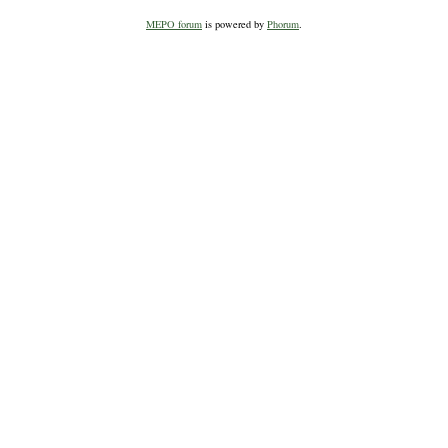
MEPO forum
is powered by
Phorum
.