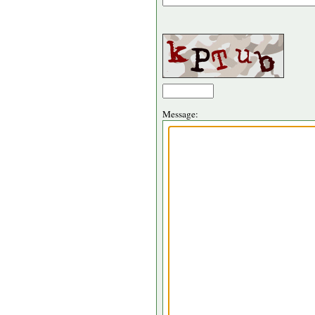
Message: