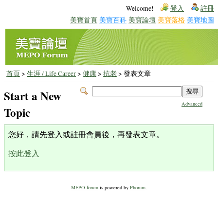
Welcome!
登入
註冊
美寶首頁
美寶百科
美寶論壇
美寶落格
美寶地圖
首頁
>
生涯 / Life Career
>
健康
>
抗老
> 發表文章
Start a New
Advanced
Topic
您好，請先登入或註冊會員後，再發表文章。
按此登入
MEPO forum
is powered by
Phorum
.