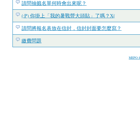
請問抽籤名單何時會出來呢？
(:P) 你掛上「我的暑戰營大頭貼」了嗎？X(
請問將報名表放在信封，信封封面要怎麼寫？
繳費問題
MEPO f