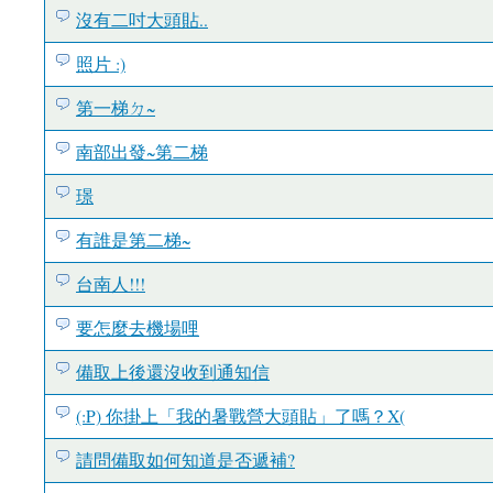
沒有二吋大頭貼..
照片 :)
第一梯ㄉ~
南部出發~第二梯
璟
有誰是第二梯~
台南人!!!
要怎麼去機場哩
備取上後還沒收到通知信
(:P) 你掛上「我的暑戰營大頭貼」了嗎？X(
請問備取如何知道是否遞補?