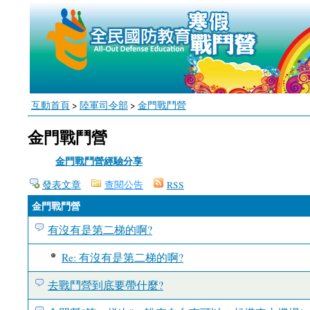
互動首頁
>
陸軍司令部
>
金門戰鬥營
金門戰鬥營
金門戰鬥營經驗分享
發表文章
查閱公告
RSS
金門戰鬥營
有沒有是第二梯的啊?
Re: 有沒有是第二梯的啊?
去戰鬥營到底要帶什麼?