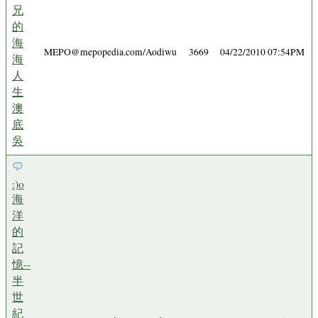
兄
的
海
MEPO@mepopedia.com/Aodiwu
3669
04/22/2010 07:54PM
海
人
生
澳
底
吳
:)o
海
洋
的
記
憶--
半
世
紀