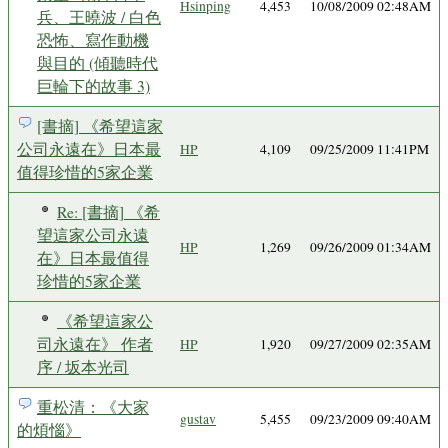
Hsinping
4,453
10/08/2009 02:48AM
兵、王曉波 / 白色
恐怖、寫作動機
與目的 (傾聽時代
巨輪下的故事 3)
[書摘] 《希望這家
公司永遠在》日本最
HP
4,109
09/25/2009 11:41PM
值得珍惜的5家企業
Re: [書摘] 《希
望這家公司永遠
HP
1,269
09/26/2009 01:34AM
在》日本最值得
珍惜的5家企業
《希望這家公
司永遠在》 作者
HP
1,920
09/27/2009 02:35AM
序 / 坂本光司
重松清：《大家
gustav
5,455
09/23/2009 09:40AM
的煩惱》