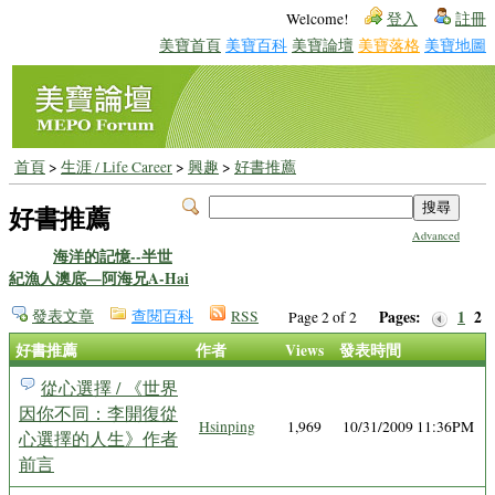
Welcome!
登入
註冊
美寶首頁
美寶百科
美寶論壇
美寶落格
美寶地圖
首頁
>
生涯 / Life Career
>
興趣
>
好書推薦
好書推薦
Advanced
海洋的記憶--半世
紀漁人澳底—阿海兄A-Hai
發表文章
查閱百科
RSS
Pages:
1
2
Page 2 of 2
好書推薦
作者
Views
發表時間
從心選擇 / 《世界
因你不同：李開復從
Hsinping
1,969
10/31/2009 11:36PM
心選擇的人生》作者
前言