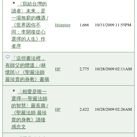
〈寫給台灣的
讀者〉未來，是
一場無窮的機遇 /
《世界因你不
Hsinping
1,666
10/31/2009 11:55PM
同：李開復從心
選擇的人生》作
者序
「這些書法裡，
有師父的體溫」(林
HP
2,775
10/28/2009 02:11AM
懷民) / 《聖嚴法師
最珍貴的身教》書摘
〈相愛是唯一
選擇──聖嚴法師
的智慧〉嚴長壽 /
HP
2,422
10/28/2009 02:26AM
《聖嚴法師 最珍
貴的身教》讀後
感念文