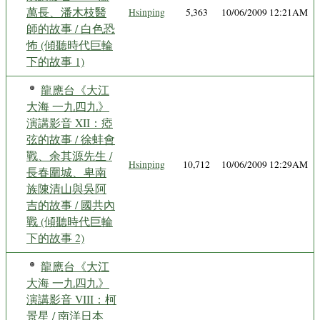
萬長、潘木枝醫
Hsinping
5,363
10/06/2009 12:21AM
師的故事 / 白色恐
怖 (傾聽時代巨輪
下的故事 1)
龍應台《大江
大海 一九四九》
演講影音 XII：瘂
弦的故事 / 徐蚌會
戰、余其源先生 /
Hsinping
10,712
10/06/2009 12:29AM
長春圍城、卑南
族陳清山與吳阿
吉的故事 / 國共內
戰 (傾聽時代巨輪
下的故事 2)
龍應台《大江
大海 一九四九》
演講影音 VIII：柯
景星 / 南洋日本