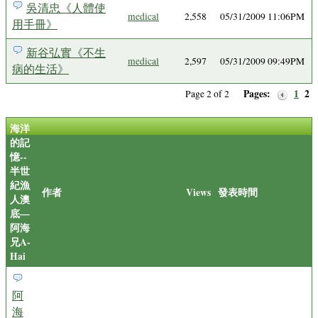
吳清忠《人體使
medical
2,558
05/31/2009 11:06PM
用手冊》
新谷弘實《不生
medical
2,597
05/31/2009 09:49PM
病的生活》
Pages:
1
2
Page 2 of 2
海洋
的記
憶--
半世
紀漁
作者
Views
發表時間
人澳
底—
阿海
兄A-
Hai
阿
海