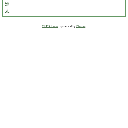
漁
人
MEPO forum
is powered by
Phorum
.