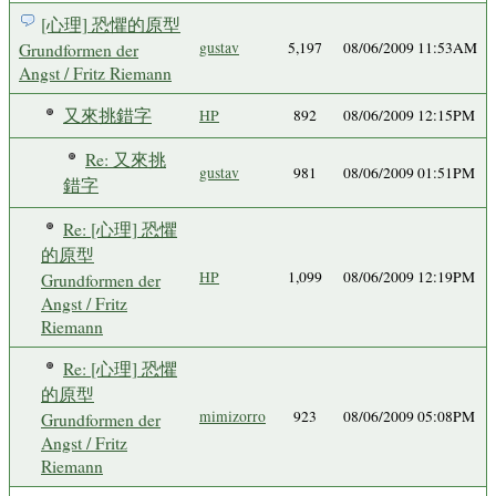
[心理] 恐懼的原型
Grundformen der
gustav
5,197
08/06/2009 11:53AM
Angst / Fritz Riemann
又來挑錯字
HP
892
08/06/2009 12:15PM
Re: 又來挑
gustav
981
08/06/2009 01:51PM
錯字
Re: [心理] 恐懼
的原型
HP
1,099
08/06/2009 12:19PM
Grundformen der
Angst / Fritz
Riemann
Re: [心理] 恐懼
的原型
mimizorro
923
08/06/2009 05:08PM
Grundformen der
Angst / Fritz
Riemann