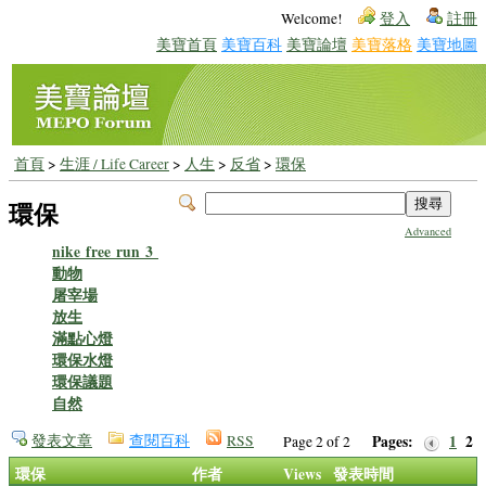
Welcome!
登入
註冊
美寶首頁
美寶百科
美寶論壇
美寶落格
美寶地圖
首頁
>
生涯 / Life Career
>
人生
>
反省
>
環保
環保
Advanced
nike free run 3
動物
屠宰場
放生
滿點心燈
環保水燈
環保議題
自然
發表文章
查閱百科
RSS
Pages:
1
2
Page 2 of 2
環保
作者
Views
發表時間