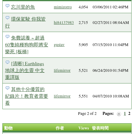
忘川里的魚
mimizorro
4,054
03/06/2011 02:46PM
環保駕駛 你我皆
hi84137983
2,715
02/27/2011 08:04AM
行
免費認養 ~ 超過
60隻純種狗狗即將安
gustav
5,905
07/15/2010 11:04PM
樂死 [板橋]
[清晰] Earthlings
地球上的生靈 中文
lifemirror
5,521
06/24/2010 01:54PM
重譯版
其他十分優質的
紀錄片！教育者需要
lifemirror
5,551
04/07/2010 10:08AM
看
Pages:
1
2
Page 2 of 2
動物
作者
Views
發表時間