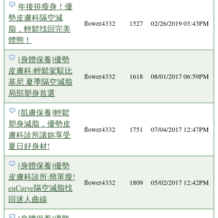
年後拚瘦身！優
勢皮膚科隔空減
flower4332
1527
02/26/2019 03:43PM
脂，輕鬆找回完美
體態！
[身體保養]優勢
皮膚科:輕鬆駕馭比
flower4332
1618
08/01/2017 06:59PM
基尼 夏季隔空減脂
局部塑身首選
[肌膚保養]輕鬆
塑身減脂，優勢皮
flower4332
1751
07/04/2017 12:47PM
膚科診所讓妳享受
夏日好身材!
[身體保養]優勢
皮膚科診所:簡單瘦!
flower4332
1809
05/02/2017 12:42PM
enCurve隔空減脂找
回迷人曲線