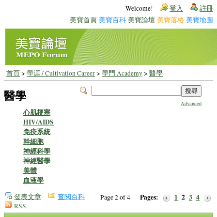
Welcome!
登入
註冊
美寶首頁
美寶百科
美寶論壇
美寶落格
美寶地圖
首頁
>
學涯 / Cultivation Career
>
學門 Academy
>
醫學
醫學
Advanced
心肌梗塞
HIV/AIDS
免疫系統
幹細胞
神經科學
神經醫學
美體
血液學
發表文章
查閱百科
Pages:
1
2
3
4
Page 2 of 4
RSS