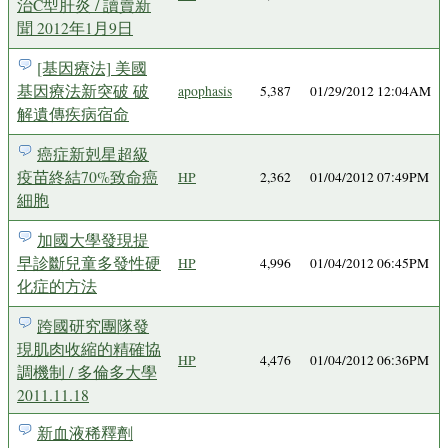
治C型肝炎 / 讀賣新
聞 2012年1月9日
[基因療法] 美國
基因療法新突破 破
apophasis
5,387
01/29/2012 12:04AM
解遺傳疾病宿命
癌症新剋星超級
疫苗終結70%致命癌
HP
2,362
01/04/2012 07:49PM
細胞
加國大學發現提
早診斷兒童多發性硬
HP
4,996
01/04/2012 06:45PM
化症的方法
跨國研究團隊發
現肌肉收縮的精確協
HP
4,476
01/04/2012 06:36PM
調機制 / 多倫多大學
2011.11.18
新血液稀釋劑