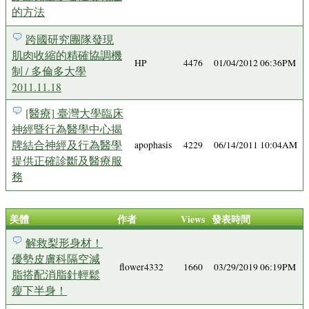
的方法
跨國研究團隊發現
肌肉收縮的精確協調機
HP
4476
01/04/2012 06:36PM
制 / 多倫多大學
2011.11.18
[醫療] 臺灣大學臨床
神經暨行為醫學中心揭
牌結合神經及行為醫學
apophasis
4229
06/14/2011 10:04AM
提供正確診斷及醫療服
務
美體
作者
Views
發表時間
解救梨形身材！
優勢皮膚科隔空減
flower4332
1660
03/29/2019 06:19PM
脂搭配消脂針輕鬆
瘦下半身！