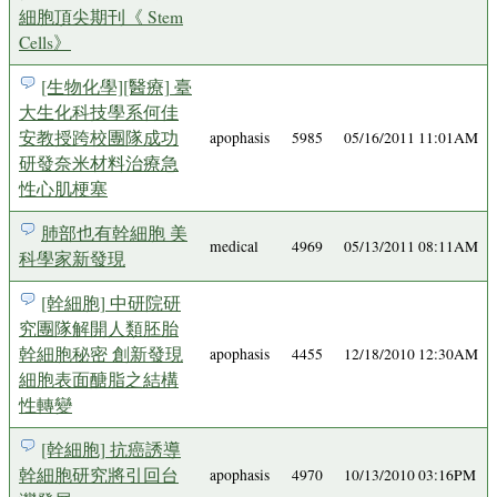
細胞頂尖期刊《 Stem
Cells》
[生物化學][醫療] 臺
大生化科技學系何佳
安教授跨校團隊成功
apophasis
5985
05/16/2011 11:01AM
研發奈米材料治療急
性心肌梗塞
肺部也有幹細胞 美
medical
4969
05/13/2011 08:11AM
科學家新發現
[幹細胞] 中研院研
究團隊解開人類胚胎
幹細胞秘密 創新發現
apophasis
4455
12/18/2010 12:30AM
細胞表面醣脂之結構
性轉變
[幹細胞] 抗癌誘導
幹細胞研究將引回台
apophasis
4970
10/13/2010 03:16PM