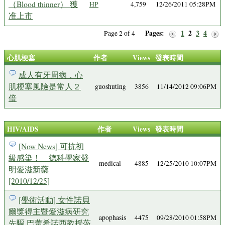
（Blood thinner） 獲
HP
4,759
12/26/2011 05:28PM
准上市
Pages:
1
2
3
4
Page 2 of 4
心肌梗塞
作者
Views
發表時間
成人有牙周病，心
肌梗塞風險是常人２
guoshuting
3856
11/14/2012 09:06PM
倍
HIV/AIDS
作者
Views
發表時間
[Now News] 可抗初
級感染！ 德科學家發
medical
4885
12/25/2010 10:07PM
明愛滋新藥
[2010/12/25]
[學術活動] 女性諾貝
爾獎得主暨愛滋病研究
apophasis
4475
09/28/2010 01:58PM
先驅 巴蕾希諾西教授蒞