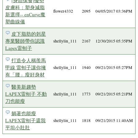
[身體保養]優勢
皮膚科：塑身減脂
flower4332
2095
04/05/2017 03:36PM
新選擇-- enCurve魔
塑曲線儀
皮下脂肪的剋星
專業醫師帶你認識
shellylin_111
2167
12/30/2015 05:35PM
Lapex雷刨子
打造令人稱羨馬
甲線 雷刨子讓你擁
shellylin_111
1940
09/21/2015 05:27PM
有「腰」瘦好身材
醫美新趨勢
LAPEX雷刨子 不動
shellylin_111
1773
09/21/2015 05:21PM
刀也能瘦
躺著也能瘦
LAPEX雷刨子還我
shellylin_111
1818
09/21/2015 11:40AM
平坦小肚肚