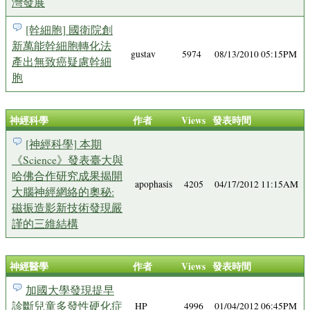
灣發展
[幹細胞] 國衛院創
新萬能幹細胞轉化法
gustav
5974
08/13/2010 05:15PM
產出無致癌疑慮幹細
胞
神經科學
作者
Views
發表時間
[神經科學] 本期
《Science》發表臺大與
哈佛合作研究成果揭開
apophasis
4205
04/17/2012 11:15AM
大腦神經網絡的奧秘:
磁振造影新技術發現嚴
謹的三維結構
神經醫學
作者
Views
發表時間
加國大學發現提早
診斷兒童多發性硬化症
HP
4996
01/04/2012 06:45PM