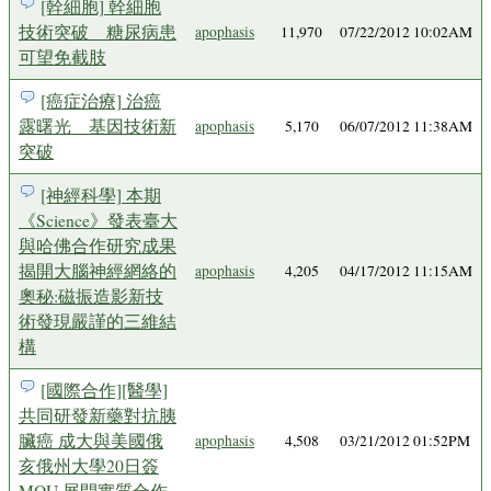
[幹細胞] 幹細胞
技術突破 糖尿病患
apophasis
11,970
07/22/2012 10:02AM
可望免截肢
[癌症治療] 治癌
露曙光 基因技術新
apophasis
5,170
06/07/2012 11:38AM
突破
[神經科學] 本期
《Science》發表臺大
與哈佛合作研究成果
揭開大腦神經網絡的
apophasis
4,205
04/17/2012 11:15AM
奧秘:磁振造影新技
術發現嚴謹的三維結
構
[國際合作][醫學]
共同研發新藥對抗胰
臟癌 成大與美國俄
apophasis
4,508
03/21/2012 01:52PM
亥俄州大學20日簽
MOU 展開實質合作