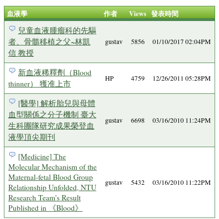
血液學
作者
Views
發表時間
兒童血液腫瘤科的先驅
者、骨髓移植之父~林凱
gustav
5856
01/10/2017 02:04PM
信 教授
新血液稀釋劑（Blood
HP
4759
12/26/2011 05:28PM
thinner） 獲准上市
[醫學] 解析胎兒與母體
血型關係之分子機制 臺大
gustav
6698
03/16/2010 11:24PM
生科團隊研究成果榮登血
液學頂尖期刊
[Medicine] The
Molecular Mechanism of the
Maternal-fetal Blood Group
gustav
5432
03/16/2010 11:22PM
Relationship Unfolded, NTU
Research Team's Result
Published in 《Blood》