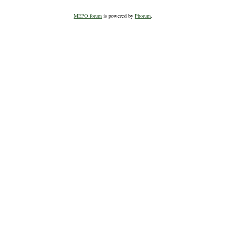
MEPO forum
is powered by
Phorum
.