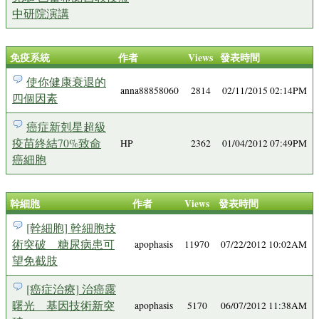
中研院演講
免疫系統
作者
Views
發表時間
使你健康衰退的
anna88858060
2814
02/11/2015 02:14PM
四個因素
癌症新剋星超級
疫苗終結70%致命
HP
2362
01/04/2012 07:49PM
癌細胞
幹細胞
作者
Views
發表時間
[幹細胞] 幹細胞技
術突破 糖尿病患可
apophasis
11970
07/22/2012 10:02AM
望免截肢
[癌症治療] 治癌露
曙光 基因技術新突
apophasis
5170
06/07/2012 11:38AM