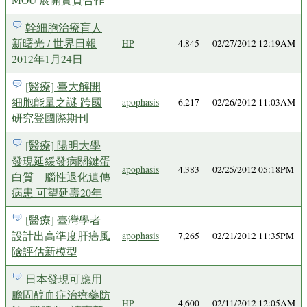
幹細胞治療盲人
新曙光 / 世界日報
HP
4,845
02/27/2012 12:19AM
2012年1月24日
[醫療] 臺大解開
細胞能量之謎 跨國
apophasis
6,217
02/26/2012 11:03AM
研究登國際期刊
[醫療] 陽明大學
發現延緩發病關鍵蛋
apophasis
4,383
02/25/2012 05:18PM
白質 腦性退化遺傳
病患 可望延壽20年
[醫療] 臺灣學者
設計出高準度肝癌風
apophasis
7,265
02/21/2012 11:35PM
險評估新模型
日本發現可應用
膽固醇血症治療藥防
HP
4,600
02/11/2012 12:05AM