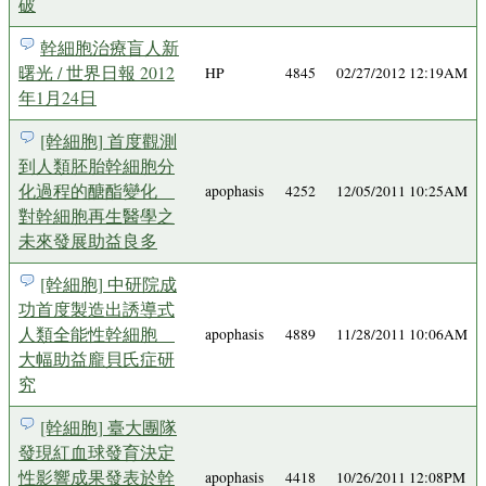
破
幹細胞治療盲人新
曙光 / 世界日報 2012
HP
4845
02/27/2012 12:19AM
年1月24日
[幹細胞] 首度觀測
到人類胚胎幹細胞分
化過程的醣酯變化
apophasis
4252
12/05/2011 10:25AM
對幹細胞再生醫學之
未來發展助益良多
[幹細胞] 中研院成
功首度製造出誘導式
人類全能性幹細胞
apophasis
4889
11/28/2011 10:06AM
大幅助益龐貝氏症研
究
[幹細胞] 臺大團隊
發現紅血球發育決定
性影響成果發表於幹
apophasis
4418
10/26/2011 12:08PM