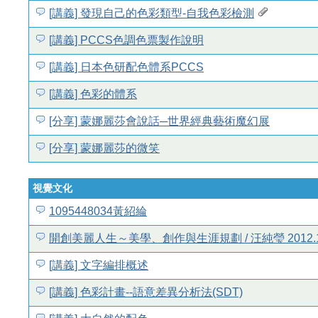
[講義] 發現自己的色彩類型-自我色彩檢測
[講義] PCCS色調色票製作說明
[講義] 日本色研配色體系PCCS
[講義] 色彩的體系
[分享] 蒙娜麗莎會說話─世界經典藝術魔幻展
[分享] 蒙娜麗莎的微笑
視覺文化
1095448034黃紹綸
開創美麗人生～美學、創作與生涯規劃 / 汪純瑩 2012.1
[講義] 文字編排概述
[講義] 色彩計畫--語意差異分析法(SDT)