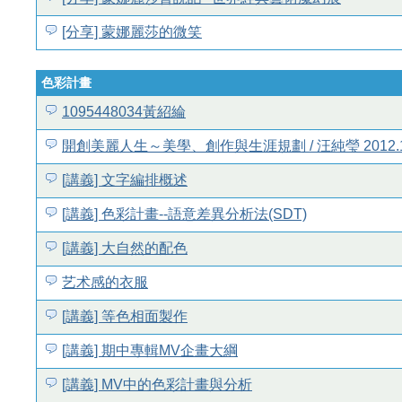
[分享] 蒙娜麗莎的微笑
色彩計畫
1095448034黃紹綸
開創美麗人生～美學、創作與生涯規劃 / 汪純瑩 2012.1
[講義] 文字編排概述
[講義] 色彩計畫--語意差異分析法(SDT)
[講義] 大自然的配色
艺术感的衣服
[講義] 等色相面製作
[講義] 期中專輯MV企畫大綱
[講義] MV中的色彩計畫與分析