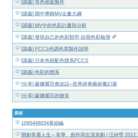
[講義] 等色相面製作
[講義] 期中專輯MV企畫大綱
[講義] MV中的色彩計畫與分析
[講義] 發現自己的色彩類型-自我色彩檢測
[講義] PCCS色調色票製作說明
[講義] 日本色研配色體系PCCS
[講義] 色彩的體系
[分享] 蒙娜麗莎會說話─世界經典藝術魔幻展
[分享] 蒙娜麗莎的微笑
美術
1095448034黃紹綸
開創美麗人生～美學、創作與生涯規劃 / 汪純瑩 2012.1