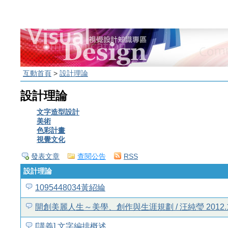
互動首頁
>
設計理論
設計理論
文字造型設計
美術
色彩計畫
視覺文化
發表文章
查閱公告
RSS
設計理論
1095448034黃紹綸
開創美麗人生～美學、創作與生涯規劃 / 汪純瑩 2012.1
[講義] 文字編排概述