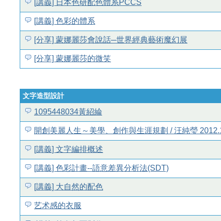
[講義] 日本色研配色體系PCCS
[講義] 色彩的體系
[分享] 蒙娜麗莎會說話─世界經典藝術魔幻展
[分享] 蒙娜麗莎的微笑
文字造型設計
1095448034黃紹綸
開創美麗人生～美學、創作與生涯規劃 / 汪純瑩 2012.1
[講義] 文字編排概述
[講義] 色彩計畫--語意差異分析法(SDT)
[講義] 大自然的配色
艺术感的衣服