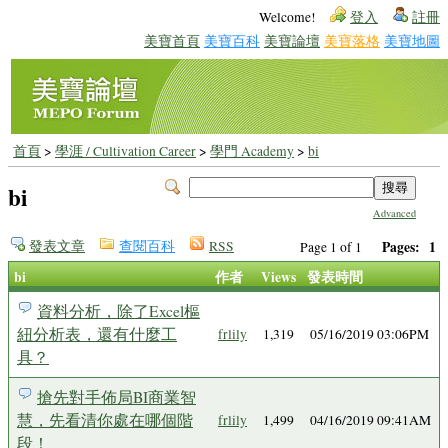
Welcome!
登入
註冊
美寶首頁
美寶百科
美寶論壇
美寶落格
美寶地圖
首頁
>
學涯 / Cultivation Career
>
學門 Academy
>
bi
bi
Advanced
發表文章
查閱百科
RSS
Pages:
1
Page 1 of 1
bi
作者
Views
發表時間
資料分析，除了Excel樞
紐分析表，還有什麼工
frlily
1,319
05/16/2019 03:06PM
具？
搶先對手佈局BI商業智
慧，先看清你處在哪個階
frlily
1,499
04/16/2019 09:41AM
段！