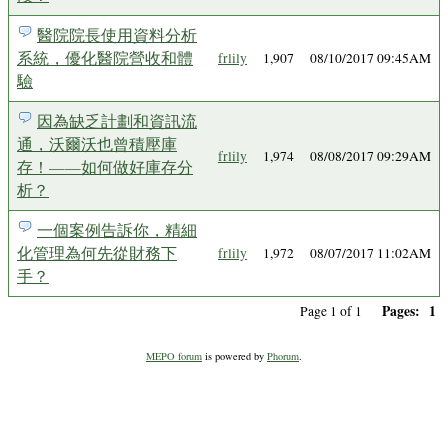
醫院院長使用資料分析
系統，優化醫院營收和體
frlily
1,907
08/10/2017 09:45AM
驗
因為缺乏計劃和資訊流
通，沃爾沃也曾積壓庫
frlily
1,974
08/08/2017 09:29AM
存！——如何做好庫存分
析？
一個案例告訴你，精細
化管理為何先從財務下
frlily
1,972
08/07/2017 11:02AM
手？
Pages:
1
Page 1 of 1
MEPO forum
is powered by
Phorum
.