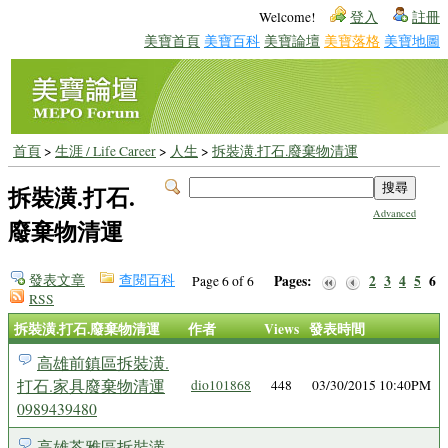
Welcome!
登入
註冊
美寶首頁
美寶百科
美寶論壇
美寶落格
美寶地圖
首頁
>
生涯 / Life Career
>
人生
>
拆裝潢.打石.廢棄物清運
拆裝潢.打石.
Advanced
廢棄物清運
發表文章
查閱百科
Pages:
2
3
4
5
6
Page 6 of 6
RSS
拆裝潢.打石.廢棄物清運
作者
Views
發表時間
高雄前鎮區拆裝潢.
打石.家具廢棄物清運
dio101868
448
03/30/2015 10:40PM
0989439480
高雄苓雅區拆裝潢.