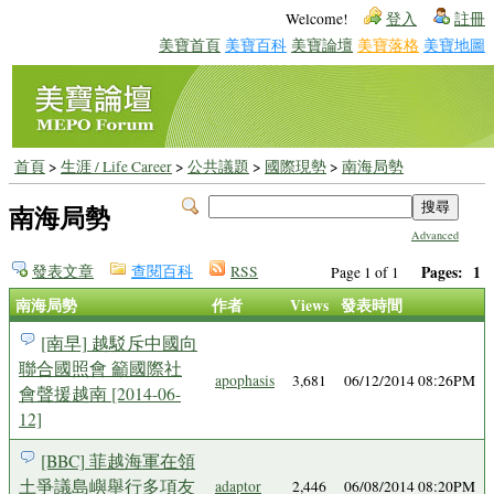
Welcome!
登入
註冊
美寶首頁
美寶百科
美寶論壇
美寶落格
美寶地圖
首頁
>
生涯 / Life Career
>
公共議題
>
國際現勢
>
南海局勢
南海局勢
Advanced
發表文章
查閱百科
RSS
Pages:
1
Page 1 of 1
南海局勢
作者
Views
發表時間
[南早] 越駁斥中國向
聯合國照會 籲國際社
apophasis
3,681
06/12/2014 08:26PM
會聲援越南 [2014-06-
12]
[BBC] 菲越海軍在領
土爭議島嶼舉行多項友
adaptor
2,446
06/08/2014 08:20PM