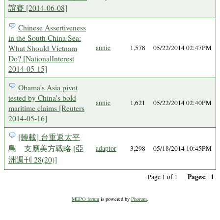
誼賽 [2014-06-08]
Chinese Assertiveness
in the South China Sea:
What Should Vietnam
annie
1,578
05/22/2014 02:47PM
Do? [NationalInterest
2014-05-15]
Obama's Asia pivot
tested by China's bold
annie
1,621
05/22/2014 02:40PM
maritime claims [Reuters
2014-05-16]
[轉載] 台重返太平
島 支應美方戰略 [亞
adaptor
3,298
05/18/2014 10:45PM
洲週刊 28(20)]
Pages:
1
Page 1 of 1
MEPO forum
is powered by
Phorum
.