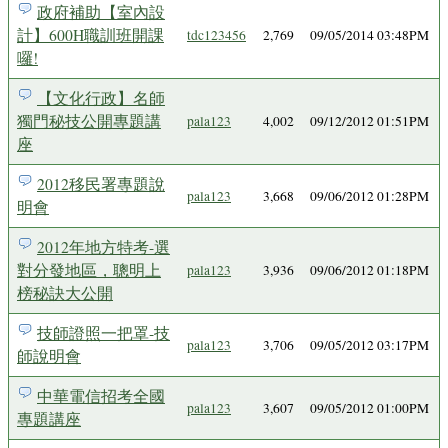
政府補助【室內設
計】600H職訓班開課
tdc123456
2,769
09/05/2014 03:48PM
囉!
【文化行政】名師
獨門秘技公開專題講
pala123
4,002
09/12/2012 01:51PM
座
2012移民署專題說
pala123
3,668
09/06/2012 01:28PM
明會
2012年地方特考-選
對分發地區，聰明上
pala123
3,936
09/06/2012 01:18PM
榜秘訣大公開
技師證照一把罩-技
pala123
3,706
09/05/2012 03:17PM
師說明會
中華電信招考全國
pala123
3,607
09/05/2012 01:00PM
專題講座