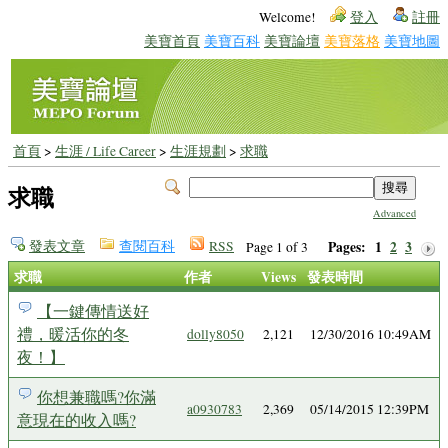
Welcome!
登入
註冊
美寶首頁
美寶百科
美寶論壇
美寶落格
美寶地圖
首頁
>
生涯 / Life Career
>
生涯規劃
>
求職
求職
Advanced
發表文章
查閱百科
RSS
Pages:
1
2
3
Page 1 of 3
求職
作者
Views
發表時間
【一鍵傳情送好
禮，暖活你的冬
dolly8050
2,121
12/30/2016 10:49AM
夜！】
你想兼職嗎?你滿
a0930783
2,369
05/14/2015 12:39PM
意現在的收入嗎?